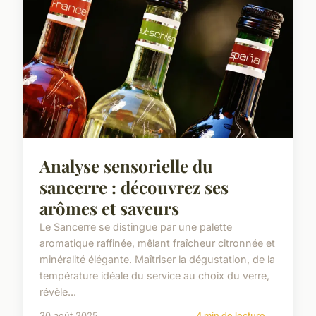
Analyse sensorielle du
sancerre : découvrez ses
arômes et saveurs
Le Sancerre se distingue par une palette
aromatique raffinée, mêlant fraîcheur citronnée et
minéralité élégante. Maîtriser la dégustation, de la
température idéale du service au choix du verre,
révèle...
30 août 2025
4 min de lecture →