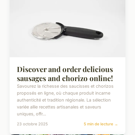
Discover and order delicious
sausages and chorizo online!
Savourez la richesse des saucisses et chorizos
proposés en ligne, où chaque produit incarne
authenticité et tradition régionale. La sélection
variée allie recettes artisanales et saveurs
uniques, offr...
23 octobre 2025
5 min de lecture →