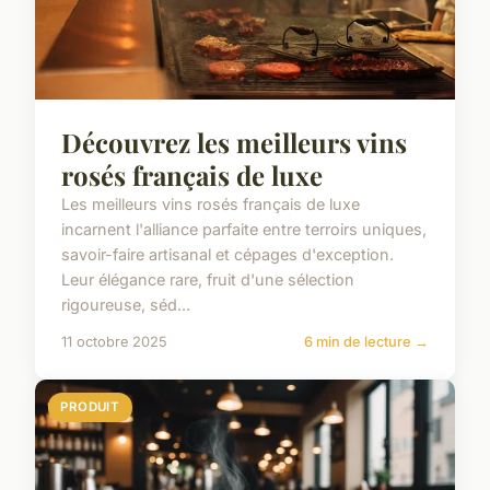
Découvrez les meilleurs vins
rosés français de luxe
Les meilleurs vins rosés français de luxe
incarnent l'alliance parfaite entre terroirs uniques,
savoir-faire artisanal et cépages d'exception.
Leur élégance rare, fruit d'une sélection
rigoureuse, séd...
11 octobre 2025
6 min de lecture →
PRODUIT