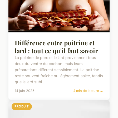
Différence entre poitrine et
lard : tout ce qu'il faut savoir
La poitrine de porc et le lard proviennent tous
deux du ventre du cochon, mais leurs
préparations diffèrent sensiblement. La poitrine
reste souvent fraîche ou légèrement salée, tandis
que le lard subi...
14 juin 2025
4 min de lecture →
PRODUIT